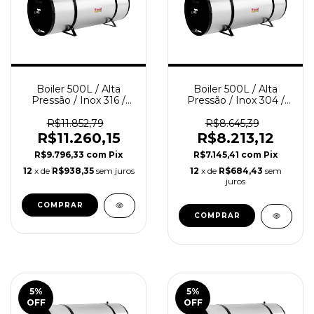
Boiler 500L / Alta
Boiler 500L / Alta
Pressão / Inox 316 /
Pressão / Inox 304 /
RINNAI
RINNAI
R$11.852,79
R$8.645,39
R$11.260,15
R$8.213,12
R$9.796,33
com
Pix
R$7.145,41
com
Pix
12
x de
R$938,35
sem juros
12
x de
R$684,43
sem
juros
5
%
5
%
OFF
OFF