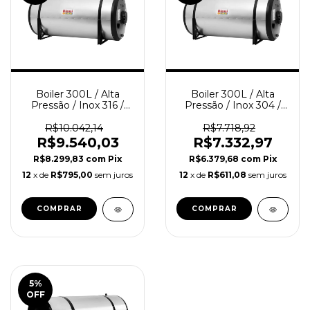
Boiler 300L / Alta
Boiler 300L / Alta
Pressão / Inox 316 /
Pressão / Inox 304 /
RINNAI
RINNAI
R$10.042,14
R$7.718,92
R$9.540,03
R$7.332,97
R$8.299,83
com
Pix
R$6.379,68
com
Pix
12
x de
R$795,00
sem juros
12
x de
R$611,08
sem juros
5
%
OFF