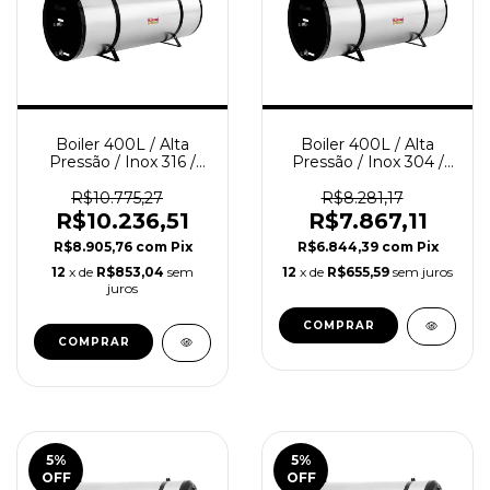
Boiler 400L / Alta
Boiler 400L / Alta
Pressão / Inox 316 /
Pressão / Inox 304 /
RINNAI
RINNAI
R$10.775,27
R$8.281,17
R$10.236,51
R$7.867,11
R$8.905,76
com
Pix
R$6.844,39
com
Pix
12
x de
R$853,04
sem
12
x de
R$655,59
sem juros
juros
5
%
5
%
OFF
OFF