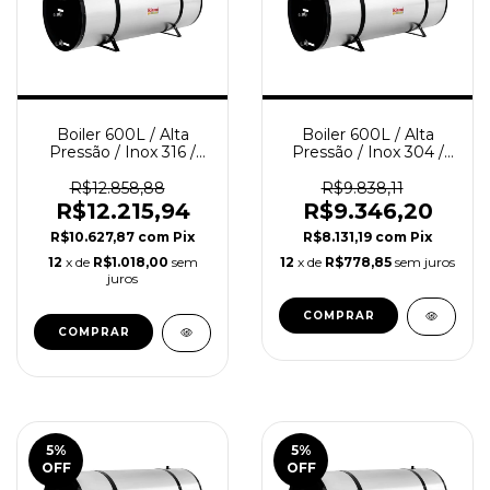
Boiler 600L / Alta
Boiler 600L / Alta
Pressão / Inox 316 /
Pressão / Inox 304 /
RINNAI
RINNAI
R$12.858,88
R$9.838,11
R$12.215,94
R$9.346,20
R$10.627,87
com
Pix
R$8.131,19
com
Pix
12
x de
R$1.018,00
sem
12
x de
R$778,85
sem juros
juros
5
%
5
%
OFF
OFF