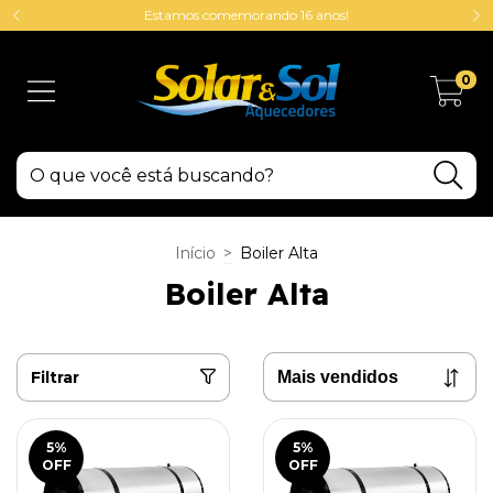
Estamos comemorando 16 anos!
0
Início
>
Boiler Alta
Boiler Alta
Filtrar
5
%
5
%
OFF
OFF