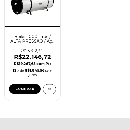
Boiler 1000 litros /
ALTA PRESSÃO / Aço
304 / RINNAI
R$23.312,34
R$22.146,72
R$19.267,65
com
Pix
12
x de
R$1.845,56
sem
juros