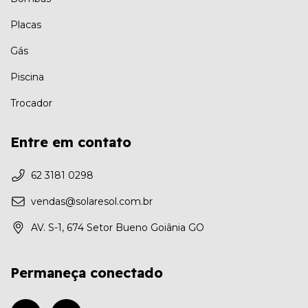
Placas
Gás
Piscina
Trocador
Entre em contato
62 3181 0298
vendas@solaresol.com.br
AV. S-1, 674 Setor Bueno Goiânia GO
Permaneça conectado