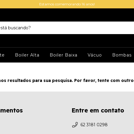
Estamos comemorando 16 anos!
te
Boiler Alta
Boiler Baixa
Vácuo
Bombas
os resultados para sua pesquisa. Por favor, tente com outros 
amentos
Entre em contato
62 3181 0298