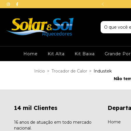
mos em todo Brasil
Home
Kit Alta
Kit Baixa
Grande Por
Início
>
Trocador de Calor
>
Industek
Não tem
14 mil Clientes
Depart
Home
16 anos de atuação em todo mercado
nacional.