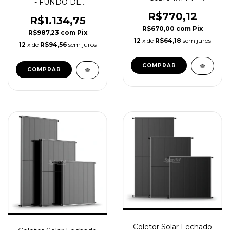
- FUNDO DE
Solaresol
ALUMINIO - Cobre
R$770,12
1,5x1 / SolareSol
R$1.134,75
R$670,00
com
Pix
R$987,23
com
Pix
12
x de
R$64,18
sem juros
12
x de
R$94,56
sem juros
Coletor Solar Fechado