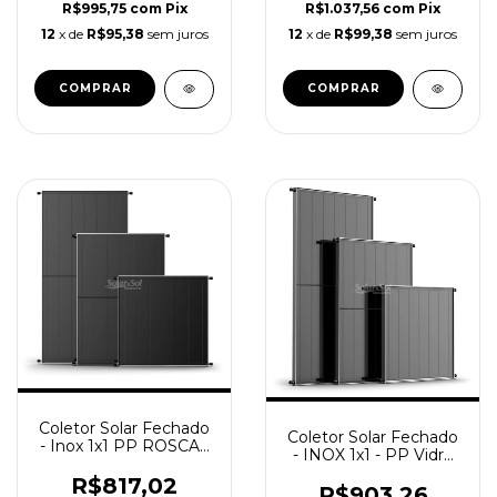
R$995,75
com
Pix
R$1.037,56
com
Pix
12
x de
R$95,38
sem juros
12
x de
R$99,38
sem juros
Coletor Solar Fechado
Coletor Solar Fechado
- Inox 1x1 PP ROSCA /
- INOX 1x1 - PP Vidro
SolareSol
Endurecido / SolareSol
R$817,02
R$903,26