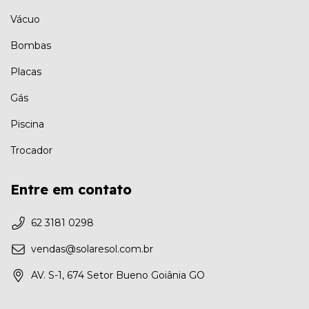
Vácuo
Bombas
Placas
Gás
Piscina
Trocador
Entre em contato
62 3181 0298
vendas@solaresol.com.br
AV. S-1, 674 Setor Bueno Goiânia GO