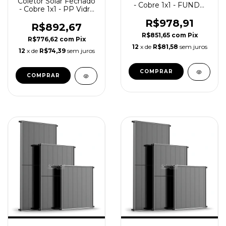
Coletor Solar Fechado
- Cobre 1x1 - FUNDO
- Cobre 1x1 - PP Vidro
ALUMINIO / SolareSol
Endurecido / SolareSol
R$978,91
R$892,67
R$851,65
com
Pix
R$776,62
com
Pix
12
x de
R$81,58
sem juros
12
x de
R$74,39
sem juros