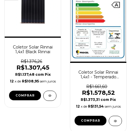
Coletor Solar Rinnai
1,4x1 Black Rinnai
R$1.376,26
R$1.307,45
Coletor Solar Rinnai
R$1.137,48
com
Pix
1,4x1 - Temperado
12
x de
R$108,95
sem juros
TITANIUM PLUS-
INMETRO A
R$1.661,60
R$1.578,52
R$1.373,31
com
Pix
12
x de
R$131,54
sem juros