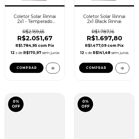
Coletor Solar Rinnai
Coletor Solar Rinnai
2x1 - Temperado
2x1 Black Rinnai
TITANIUM PLUS-
INMETRO A
R$2.159,65
R$1.787,16
R$2.051,67
R$1.697,80
R$1.784,95
com
Pix
R$1.477,09
com
Pix
12
x de
R$170,97
sem juros
12
x de
R$141,48
sem juros
0
%
0
%
OFF
OFF