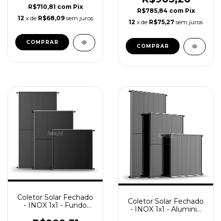
R$710,81
com
Pix
R$785,84
com
Pix
12
x de
R$68,09
sem juros
12
x de
R$75,27
sem juros
Coletor Solar Fechado
Coletor Solar Fechado
- INOX 1x1 - Fundo
- INOX 1x1 - Aluminio
Alumínio C/ ROSCA /
Vidro Endurecido /