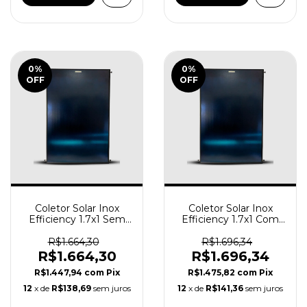
0
%
0
%
OFF
OFF
Coletor Solar Inox
Coletor Solar Inox
Efficiency 1.7x1 Sem
Efficiency 1.7x1 Com
Rosca - INMETRO A -
Rosca - INMETRO A -
TERMOMAX
TERMOMAX
R$1.664,30
R$1.696,34
R$1.664,30
R$1.696,34
R$1.447,94
com
Pix
R$1.475,82
com
Pix
12
x de
R$138,69
sem juros
12
x de
R$141,36
sem juros