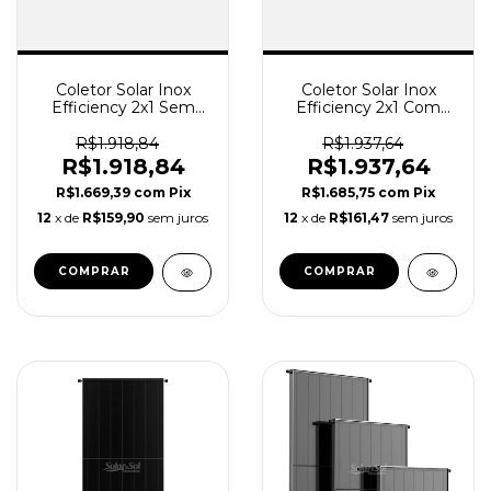
Coletor Solar Inox
Coletor Solar Inox
Efficiency 2x1 Sem
Efficiency 2x1 Com
Rosca - INMETRO A -
Rosca - INMETRO A -
TERMOMAX
TERMOMAX
R$1.918,84
R$1.937,64
R$1.918,84
R$1.937,64
R$1.669,39
com
Pix
R$1.685,75
com
Pix
12
x de
R$159,90
sem juros
12
x de
R$161,47
sem juros