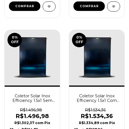
0
%
0
%
OFF
OFF
Coletor Solar Inox
Coletor Solar Inox
Efficiency 1.5x1 Sem
Efficiency 1.5x1 Com
Rosca - INMETRO A -
Rosca - INMETRO A -
TERMOMAX
TERMOMAX
R$1.496,98
R$1.534,36
R$1.496,98
R$1.534,36
R$1.302,37
com
Pix
R$1.334,89
com
Pix