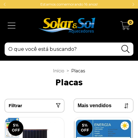
Estamos comemorando 16 anos!
0
Início
>
Placas
Placas
Filtrar
5
%
5
%
OFF
OFF