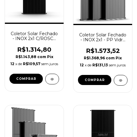
Coletor Solar Fechado
Coletor Solar Fechado
- INOX 2x1 C/ROSCA
- INOX 2x1 - PP Vidro
fundo PP - SolareSol
Endurecido / SolareSol
R$1.314,80
R$1.573,52
R$1.143,88
com
Pix
R$1.368,96
com
Pix
12
x de
R$109,57
sem juros
12
x de
R$131,13
sem juros