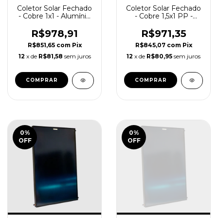
Coletor Solar Fechado
Coletor Solar Fechado
- Cobre 1x1 - Alumínio
- Cobre 1,5x1 PP -
Vidro Endurecido /
SolareSol
SolareSol
R$978,91
R$971,35
R$851,65
com
Pix
R$845,07
com
Pix
12
x de
R$81,58
sem juros
12
x de
R$80,95
sem juros
0
%
0
%
OFF
OFF