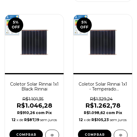
5
%
5
%
OFF
OFF
Coletor Solar Rinnai 1x1
Coletor Solar Rinnai 1x1
Black Rinnai
- Temperado
TITANIUM PLUS-
INMETRO A
R$1.101,35
R$1.329,24
R$1.046,28
R$1.262,78
R$910,26
com
Pix
R$1.098,62
com
Pix
12
x de
R$87,19
sem juros
12
x de
R$105,23
sem juros