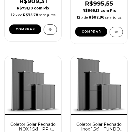
SolareSol
R$909,31
SolareSol
R$995,55
R$791,10
com
Pix
R$866,13
com
Pix
12
x de
R$75,78
sem juros
12
x de
R$82,96
sem juros
Coletor Solar Fechado
Coletor Solar Fechado
- INOX 1,5x1 - PP /
- Inox 1,5x1 - FUNDO