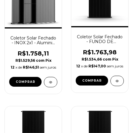
Coletor Solar Fechado
Coletor Solar Fechado
- FUNDO DE
- INOX 2x1 - Aluminio
ALUMINIO - Inox 2x1
Vidro Endurecido /
C/ Rosca / SolareSol
R$1.763,98
SolareSol
R$1.758,11
R$1.534,66
com
Pix
R$1.529,56
com
Pix
12
x de
R$147,00
sem juros
12
x de
R$146,51
sem juros