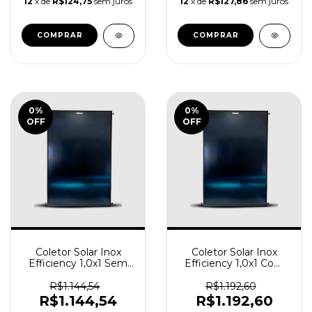
12
x de
R$124,75
sem juros
12
x de
R$127,86
sem juros
0
%
0
%
OFF
OFF
Coletor Solar Inox
Coletor Solar Inox
Efficiency 1,0x1 Sem
Efficiency 1,0x1 Com
Rosca - INMETRO A -
Rosca - INMETRO A -
TERMOMAX
TERMOMAX
R$1.144,54
R$1.192,60
R$1.144,54
R$1.192,60