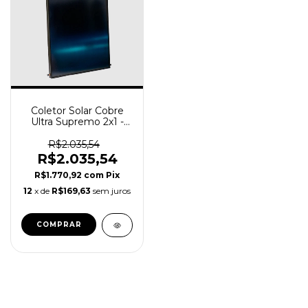
Coletor Solar Cobre
Ultra Supremo 2x1 -
INMETRO A -
TERMOMAX
R$2.035,54
R$2.035,54
R$1.770,92
com
Pix
12
x de
R$169,63
sem juros