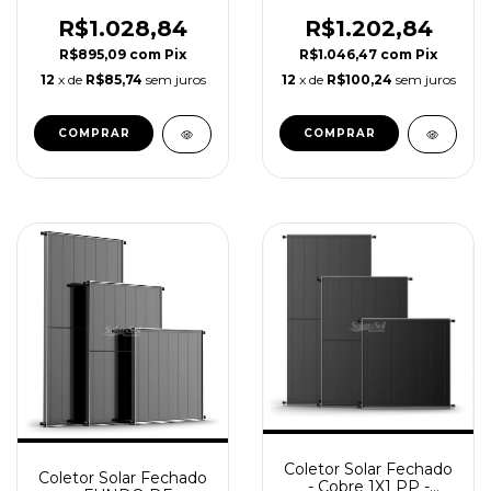
SolareSol
ALUMINIO C/ ROSCA
/ SolareSol
R$1.028,84
R$1.202,84
R$895,09
com
Pix
R$1.046,47
com
Pix
12
x de
R$85,74
sem juros
12
x de
R$100,24
sem juros
Coletor Solar Fechado
Coletor Solar Fechado
- Cobre 1X1 PP -