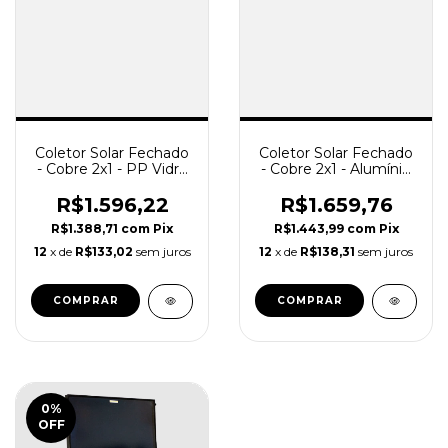
Coletor Solar Fechado
Coletor Solar Fechado
- Cobre 2x1 - PP Vidro
- Cobre 2x1 - Alumínio
Endurecido / SolareSol
Vidro Endurecido /
SolareSol
R$1.596,22
R$1.659,76
R$1.388,71
com
Pix
R$1.443,99
com
Pix
12
x de
R$133,02
sem juros
12
x de
R$138,31
sem juros
0
%
OFF