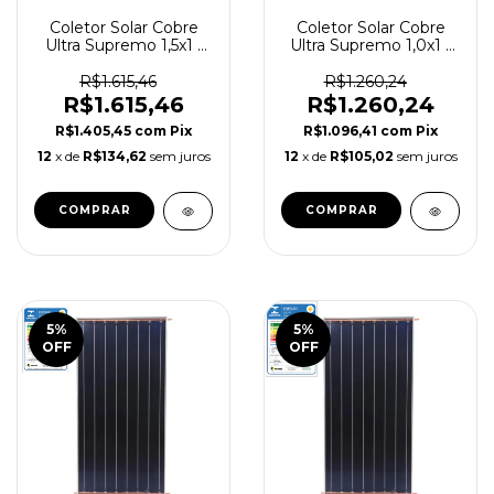
Coletor Solar Cobre
Coletor Solar Cobre
Ultra Supremo 1,5x1 -
Ultra Supremo 1,0x1 -
INMETRO A -
INMETRO A -
TERMOMAX
TERMOMAX
R$1.615,46
R$1.260,24
R$1.615,46
R$1.260,24
R$1.405,45
com
Pix
R$1.096,41
com
Pix
12
x de
R$134,62
sem juros
12
x de
R$105,02
sem juros
5
%
5
%
OFF
OFF