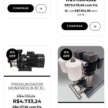
R$79.478,69
com
Pix
12
x de
R$7.612,90
sem
juros
0
%
0
%
OFF
OFF
PRESSURIZADOR
IRONPRESS 8-30 3CV
TRI ORBITEC
R$4.733,24
R$4.733,24
R$4.117,92
com
Pix