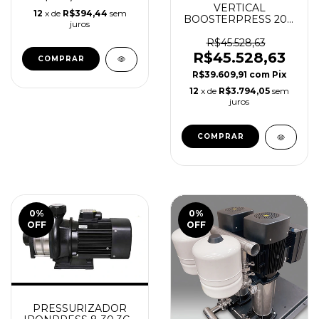
VERTICAL
12
x de
R$394,44
sem
BOOSTERPRESS 205-
juros
7T
REVEZAMENTO+INVERS
R$45.528,63
5.4CV 98MCA -
R$45.528,63
ORBITEC
R$39.609,91
com
Pix
12
x de
R$3.794,05
sem
juros
0
%
0
%
OFF
OFF
PRESSURIZADOR