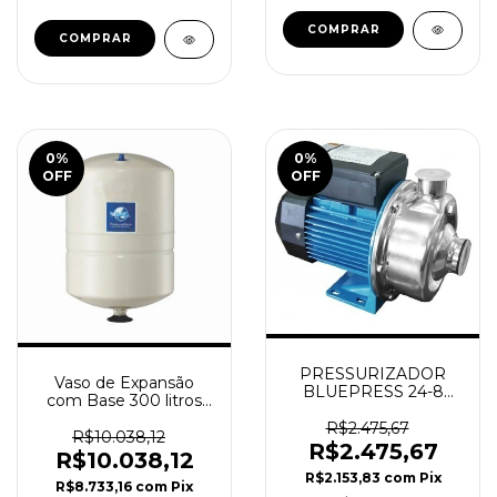
0
%
0
%
OFF
OFF
PRESSURIZADOR
Vaso de Expansão
BLUEPRESS 24-8
com Base 300 litros
ORBITEC
Vertical ORBITEC
R$2.475,67
R$10.038,12
R$2.475,67
R$10.038,12
R$2.153,83
com
Pix
R$8.733,16
com
Pix