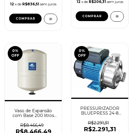
12
x de
R$206,31
sem juros
12
x de
R$836,51
sem juros
0
%
0
%
OFF
OFF
PRESSURIZADOR
Vaso de Expansão
BLUEPRESS 24-8
com Base 200 litros
CENTRÍFUGAS
Vertical ORBITEC
MULTI-ESTAGIO
R$2.291,31
R$8.466,49
ORBITEC
R$2.291,31
R$8.466,49