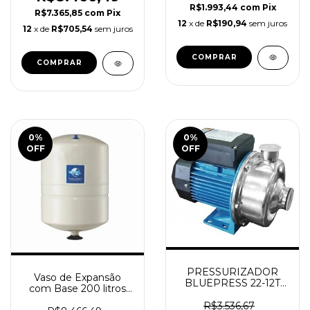
R$1.993,44
com
Pix
R$7.365,85
com
Pix
12
x de
R$190,94
sem juros
12
x de
R$705,54
sem juros
0
%
0
%
OFF
OFF
PRESSURIZADOR
Vaso de Expansão
BLUEPRESS 22-12T
com Base 200 litros
ORBITEC
Vertical ORBITEC
R$3.536,67