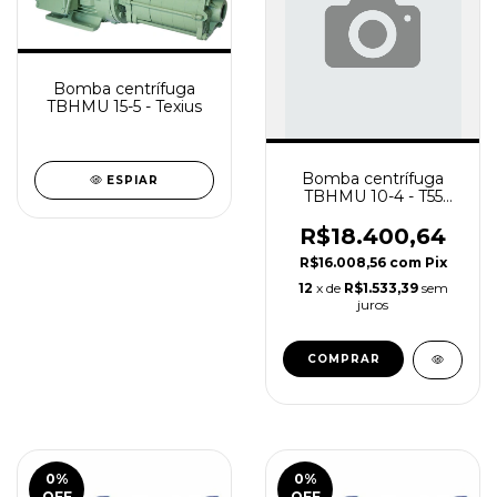
Bomba centrífuga
TBHMU 15-5 - Texius
Bomba centrífuga
ESPIAR
TBHMU 10-4 - T55
Texius
R$18.400,64
R$16.008,56
com
Pix
12
x de
R$1.533,39
sem
juros
0
%
0
%
OFF
OFF