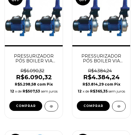
PRESSURIZADOR
PRESSURIZADOR
PÓS BOILER VIA
PÓS BOILER VIA
PRESSOSTATO 6
PRESSOSTATO 6
PONTOS 1.2CV
PONTOS 0.5CV
R$6.090,32
R$4.384,24
ORBITEC (INOX)
ORBITEC (INOX)
R$6.090,32
R$4.384,24
R$5.298,58
com
Pix
R$3.814,29
com
Pix
12
x de
R$507,53
sem juros
12
x de
R$365,35
sem juros