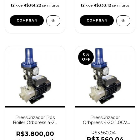
12
x de
R$361,22
sem juros
12
x de
R$333,12
sem juros
0
%
OFF
Pressurizador Pós
Pressurizador
Boiler Orbpress 4-20
Orbpress 4-20 1.0CV
1.0CV 28 M.C.A 12m³/h
(tri) + Smart Control -
9 DUCHAS - ORBITEC
ORBITEC
R$3.800,00
R$3.560,04
R$3.560,04