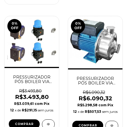
0
%
0
%
OFF
OFF
PRESSURIZADOR
PRESSURIZADOR
PÓS BOILER VIA
PÓS BOILER VIA
PRESSOSTATO 3
FLUXO 6 PONTOS
PONTOS ORBITEC
R$3.493,80
(Cerâmica) - ORBITEC
R$6.090,32
(Cerâmica)
R$3.493,80
R$6.090,32
R$3.039,61
com
Pix
R$5.298,58
com
Pix
12
x de
R$291,15
sem juros
12
x de
R$507,53
sem juros