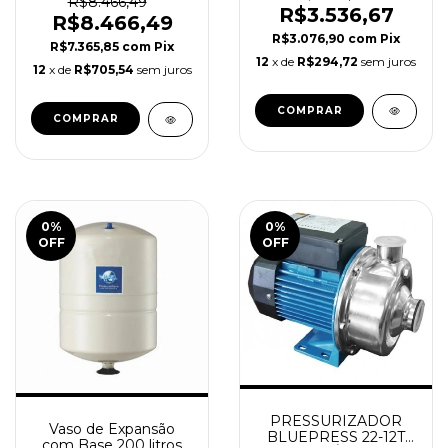
R$8.466,49
R$3.536,67
R$8.466,49
R$3.076,90
com
Pix
R$7.365,85
com
Pix
12
x de
R$294,72
sem juros
12
x de
R$705,54
sem juros
0
%
0
%
OFF
OFF
PRESSURIZADOR
Vaso de Expansão
BLUEPRESS 22-12T
com Base 200 litros