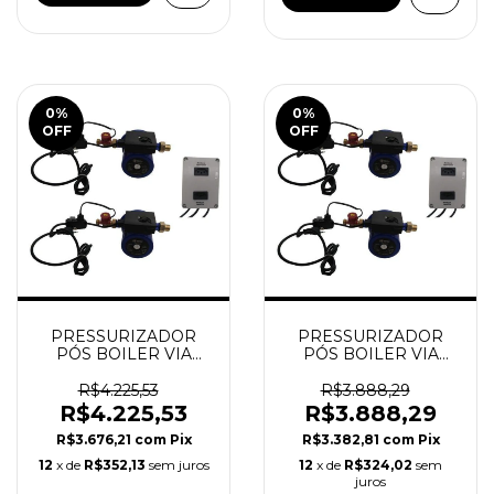
0
%
0
%
OFF
OFF
PRESSURIZADOR
PRESSURIZADOR
PÓS BOILER VIA
PÓS BOILER VIA
FLUXO 4 PONTOS
FLUXO 4 PONTOS
ORBITEC (Latão)
ORBITEC (CERÂMICA
R$4.225,53
R$3.888,29
)
R$4.225,53
R$3.888,29
R$3.676,21
com
Pix
R$3.382,81
com
Pix
12
x de
R$352,13
sem juros
12
x de
R$324,02
sem
juros