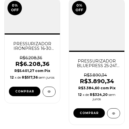
0
%
0
%
OFF
OFF
PRESSURIZADOR
IRONPRESS 16-30
5.7CV TRI + GG20
CENTRÍFUGAS
R$6.208,36
PRESSURIZADOR
MULTI-ESTAGIO
R$6.208,36
BLUEPRESS 25-24T
ORBITEC
ORBITEC
R$5.401,27
com
Pix
R$3.890,34
12
x de
R$517,36
sem juros
R$3.890,34
R$3.384,60
com
Pix
12
x de
R$324,20
sem
juros