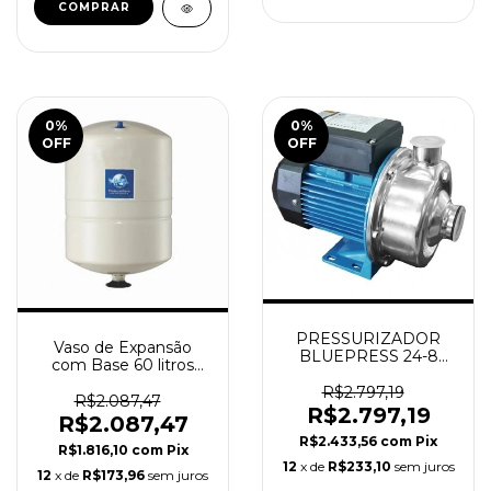
0
%
0
%
OFF
OFF
PRESSURIZADOR
Vaso de Expansão
BLUEPRESS 24-8
com Base 60 litros
ORBITEC + Smart
Vertical ORBITEC
Control
R$2.797,19
R$2.087,47
R$2.797,19
R$2.087,47
R$2.433,56
com
Pix
R$1.816,10
com
Pix
12
x de
R$233,10
sem juros
12
x de
R$173,96
sem juros