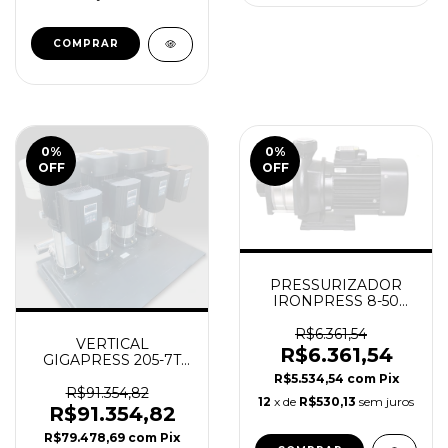
0
%
0
%
OFF
OFF
PRESSURIZADOR
IRONPRESS 8-50
4.3CV TRI ORBITEC
R$6.361,54
VERTICAL
R$6.361,54
GIGAPRESS 205-7T
REVEZAMENTO+INVERSOR
R$5.534,54
com
Pix
4 X 5.4CV 145MCA -
R$91.354,82
12
x de
R$530,13
sem juros
ORBITEC
R$91.354,82
R$79.478,69
com
Pix