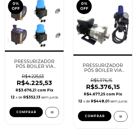
0
%
0
%
OFF
OFF
PRESSURIZADOR
PRESSURIZADOR
PÓS BOILER VIA
PÓS BOILER VIA
PRESSOSTATO 4
PRESSOSTATO 4
PONTOS ORBITEC
R$4.225,53
PONTOS ORBITEC
R$5.376,15
(Latão)
R$4.225,53
(INOX)
R$5.376,15
R$3.676,21
com
Pix
R$4.677,25
com
Pix
12
x de
R$352,13
sem juros
12
x de
R$448,01
sem juros