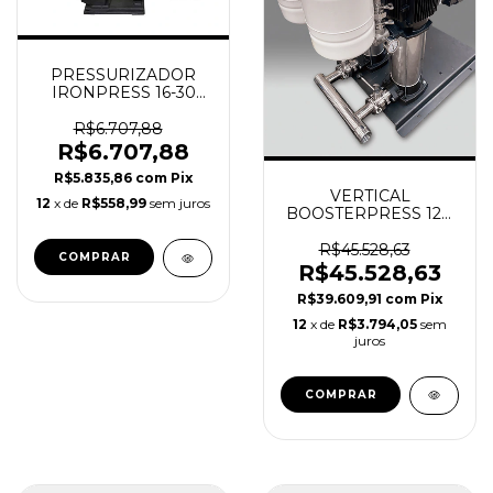
PRESSURIZADOR
IRONPRESS 16-30
5.7CV TRI ORBITEC
R$6.707,88
R$6.707,88
R$5.835,86
com
Pix
VERTICAL
12
x de
R$558,99
sem juros
BOOSTERPRESS 125-
10T
REVEZAMENTO+INVERS
R$45.528,63
5.4CV 145MCA -
R$45.528,63
ORBITEC
R$39.609,91
com
Pix
12
x de
R$3.794,05
sem
juros