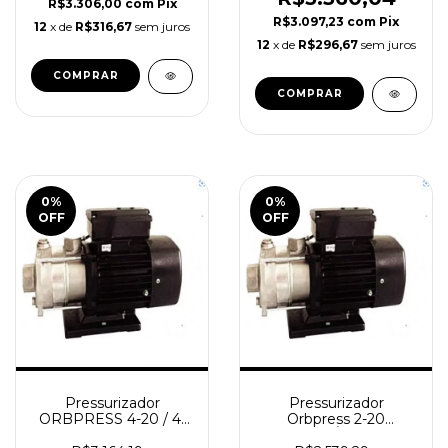
R$3.306,00
com
Pix
R$3.097,23
com
Pix
12
x de
R$316,67
sem juros
12
x de
R$296,67
sem juros
0
%
0
%
OFF
OFF
Pressurizador
Pressurizador
ORBPRESS 4-20 / 4-
Orbpress 2-20
20(TRI)
CENTRÍFUGAS