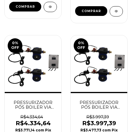
0
%
0
%
OFF
OFF
PRESSURIZADOR
PRESSURIZADOR
PÓS BOILER VIA
PÓS BOILER VIA
FLUXO 3 PONTOS
FLUXO 3 PONTOS
ORBITEC (Latão)
ORBITEC (Cerâmica)
R$4.334,64
R$3.997,39
R$4.334,64
R$3.997,39
R$3.771,14
com
Pix
R$3.477,73
com
Pix