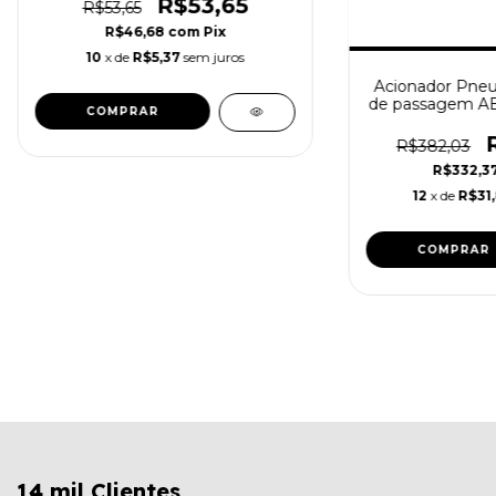
R$53,65
R$53,65
R$46,68
com
Pix
10
x de
R$5,37
sem juros
Acionador Pneu
de passagem A
R$382,03
R$332,3
12
x de
R$31
14 mil Clientes