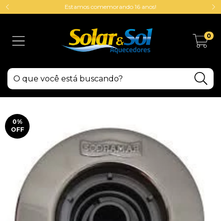
Estamos comemorando 16 anos!
0
0
%
OFF