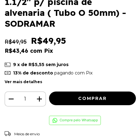
1.1/2'' p/ piscina de
alvenaria ( Tubo O 50mm) -
SODRAMAR
R$49,95
R$49,95
R$43,46
com
Pix
9
x de
R$5,55
sem juros
13% de desconto
pagando com Pix
Ver mais detalhes
Compre pelo Whatsapp
ALTERAR CEP
Entregas para o CEP:
Meios de envio