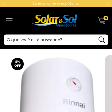
Estamos comemorando 16 anos!
0
5
%
OFF