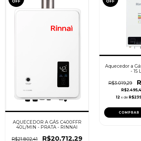
OFF
OFF
Aquecedor a Gás
- 15 
R
R$3.019,29
R$2.495,
12
x de
R$239
AQUECEDOR A GÁS C400FFR
40L/MIN - PRATA - RINNAI
R$20.712,29
R$21.802,41