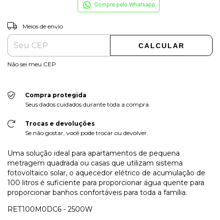
Compre pelo Whatsapp
ALTERAR CEP
Entregas para o CEP:
Meios de envio
CALCULAR
Não sei meu CEP
Compra protegida
Seus dados cuidados durante toda a compra.
Trocas e devoluções
Se não gostar, você pode trocar ou devolver.
Uma solução ideal para apartamentos de pequena
metragem quadrada ou casas que utilizam sistema
fotovoltaico solar, o aquecedor elétrico de acumulação de
100 litros é suficiente para proporcionar água quente para
proporcionar banhos confortáveis para toda a família.
RET100M0DC6 - 2500W