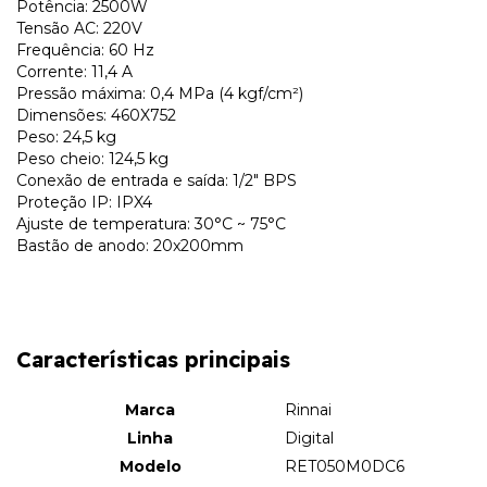
Potência: 2500W
Tensão AC: 220V
Frequência: 60 Hz
Corrente: 11,4 A
Pressão máxima: 0,4 MPa (4 kgf/cm²)
Dimensões: 460X752
Peso: 24,5 kg
Peso cheio: 124,5 kg
Conexão de entrada e saída: 1/2" BPS
Proteção IP: IPX4
Ajuste de temperatura: 30°C ~ 75°C
Bastão de anodo: 20x200mm
Características principais
Marca
Rinnai
Linha
Digital
Modelo
RET050M0DC6