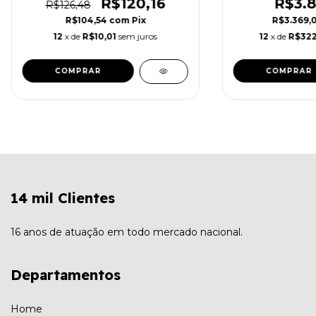
R$120,16
R$3.8
R$126,48
R$104,54
com
Pix
R$3.369,
12
x de
R$10,01
sem juros
12
x de
R$322
14 mil Clientes
16 anos de atuação em todo mercado nacional.
Departamentos
Home