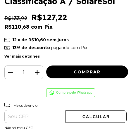
Classificação A / SolareSol
R$127,22
R$133,92
R$110,68
com
Pix
12
x de
R$10,60
sem juros
13% de desconto
pagando com Pix
Ver mais detalhes
Compre pelo Whatsapp
ALTERAR CEP
Entregas para o CEP:
Meios de envio
CALCULAR
Não sei meu CEP