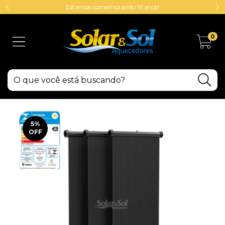
Estamos comemorando 16 anos!
0
5
%
OFF