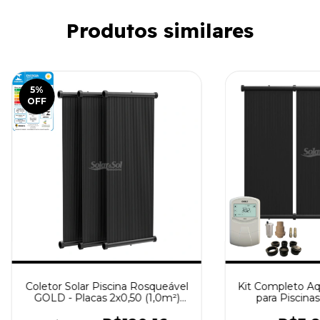
Produtos similares
5
%
OFF
Coletor Solar Piscina Rosqueável
Kit Completo Aq
GOLD - Placas 2x0,50 (1,0m²)
para Piscina
Classificação A / SolareSol