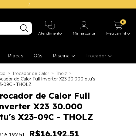
14.000 Clientes a
0
Atendimento
Minha conta
Meu carrinho
Placas
Gás
Piscina
Trocador
cio
>
Trocador de Calor
>
Tholz
>
ocador de Calor Full Inverter X23 30.000 btu's
3-09C - THOLZ
rocador de Calor Full
nverter X23 30.000
tu's X23-09C - THOLZ
R$16.192,51
16.192,51