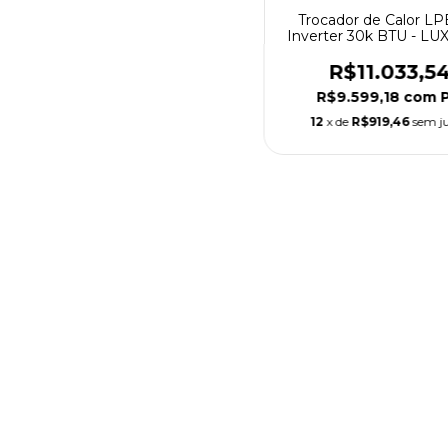
Trocador de Calor L
Inverter 30k BTU - L
by THOLZ
R$11.033,5
R$9.599,18
com
P
12
x de
R$919,46
sem j