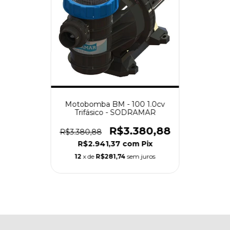
Motobomba BM - 100 1.0cv
Trifásico - SODRAMAR
R$3.380,88
R$3.380,88
R$2.941,37
com
Pix
12
x de
R$281,74
sem juros