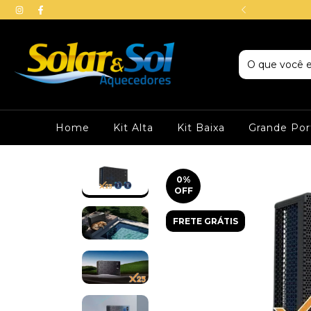
mos em todo Brasil
Home
Kit Alta
Kit Baixa
Grande Por
0
%
OFF
FRETE GRÁTIS