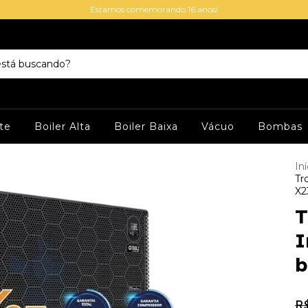
Estamos comemorando 16 anos!
te
Boiler Alta
Boiler Baixa
Vácuo
Bombas
Iní
Tr
X2
T
I
b
R$