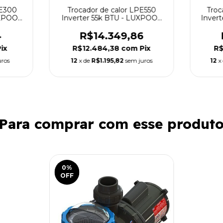
PE300
Trocador de calor LPE550
Troc
UXPOOL
Inverter 55k BTU - LUXPOOL
Inver
by THOLZ
4
R$14.349,86
ix
R$12.484,38
com
Pix
R$
uros
12
x de
R$1.195,82
sem juros
12
x
Para comprar com esse produt
0
%
OFF