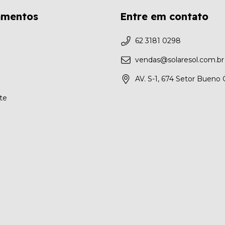
amentos
Entre em contato
62 3181 0298
vendas@solaresol.com.br
AV. S-1, 674 Setor Bueno
te
a