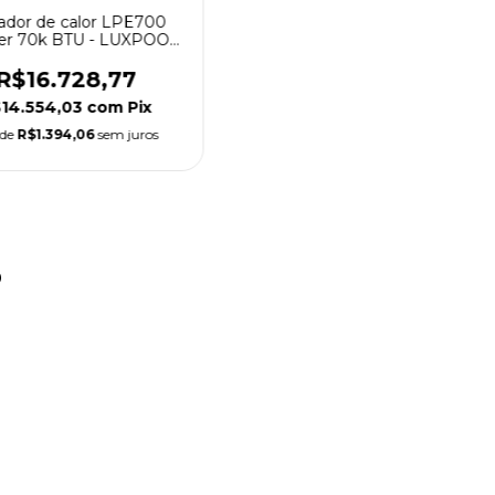
ador de calor LPE700
ter 70k BTU - LUXPOOL
by THOLZ
R$16.728,77
14.554,03
com
Pix
 de
R$1.394,06
sem juros
o