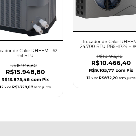
Trocador de Calor RHEEM
24.700 BTU RB5HP24 + W
cador de Calor RHEEM - 62
mil BTU
R$10.466,40
R$10.466,40
R$15.948,80
R$9.105,77
com
Pix
R$15.948,80
12
x de
R$872,20
sem juros
R$13.875,46
com
Pix
12
x de
R$1.329,07
sem juros