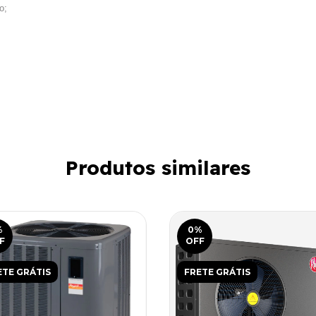
o;
Produtos similares
%
0
%
F
OFF
ETE GRÁTIS
FRETE GRÁTIS