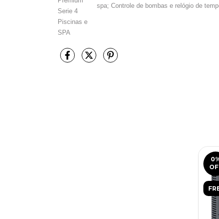
spa; Controle de bombas e relógio de temp
0
OF
FR