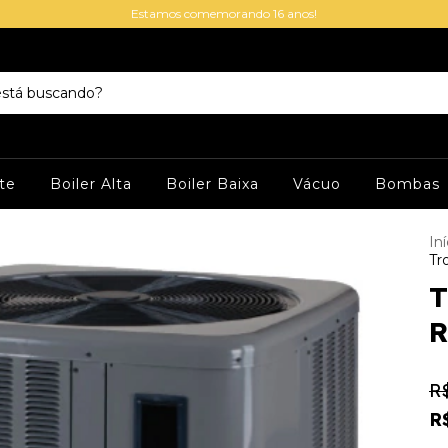
Estamos comemorando 16 anos!
te
Boiler Alta
Boiler Baixa
Vácuo
Bombas
Iní
Tr
T
R
R$
R