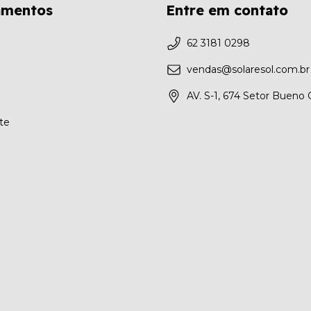
amentos
Entre em contato
62 3181 0298
vendas@solaresol.com.br
AV. S-1, 674 Setor Bueno
te
a