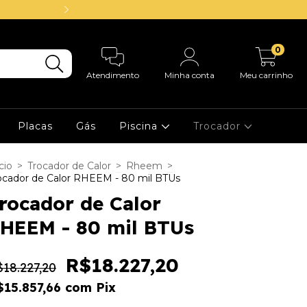
14.000 Clientes a
0
Atendimento
Minha conta
Meu carrinho
Placas
Gás
Piscina
Trocador
cio
>
Trocador de Calor
>
Rheem
>
ocador de Calor RHEEM - 80 mil BTUs
rocador de Calor
HEEM - 80 mil BTUs
R$18.227,20
18.227,20
$15.857,66
com
Pix