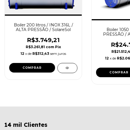
Boiler 200 litros / INOX 316L /
ALTA PRESSÃO / SolareSol
Boiler 1050 
PRESSÃO / Aç
Sola
R$3.749,21
R$24.
R$3.261,81
com
Pix
R$21.512,
12
x de
R$312,43
sem juros
12
x de
R$2.06
14 mil Clientes