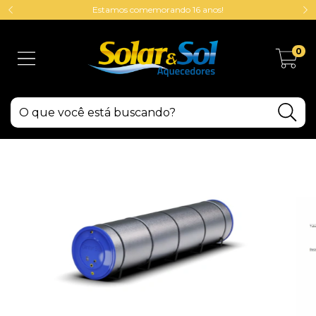
Estamos comemorando 16 anos!
0