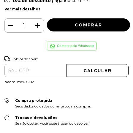
13% de desconto
pagando com Pix
Ver mais detalhes
Compre pelo Whatsapp
ALTERAR CEP
Entregas para o CEP:
Meios de envio
CALCULAR
Não sei meu CEP
Compra protegida
Seus dados cuidados durante toda a compra.
Trocas e devoluções
Se não gostar, você pode trocar ou devolver.