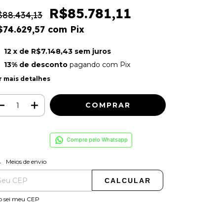
R$85.781,11
$88.434,13
$74.629,57
com
Pix
12
x de
R$7.148,43
sem juros
13% de desconto
pagando com Pix
r mais detalhes
Compre pelo Whatsapp
ALTERAR CEP
regas para o CEP:
Meios de envio
CALCULAR
o sei meu CEP