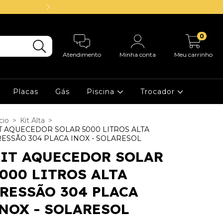
14.000 Clientes a
0
Atendimento
Minha conta
Meu carrinho
Placas
Gás
Piscina
Trocador
cio
>
Kit Alta
>
T AQUECEDOR SOLAR 5000 LITROS ALTA
ESSÃO 304 PLACA INOX - SOLARESOL
IT AQUECEDOR SOLAR
000 LITROS ALTA
RESSÃO 304 PLACA
NOX - SOLARESOL