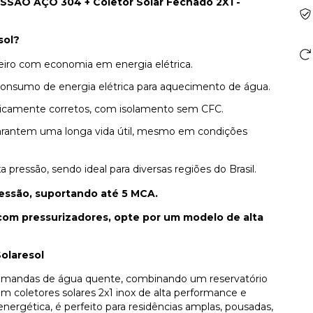
ÃO AÇO 304 + Coletor Solar Fechado 2X1 -
sol?
eiro com economia em energia elétrica.
onsumo de energia elétrica para aquecimento de água.
gicamente corretos, com isolamento sem CFC.
garantem uma longa vida útil, mesmo em condições
ressão, sendo ideal para diversas regiões do Brasil.
ressão, suportando até 5 MCA.
 com pressurizadores, opte por um modelo de alta
olaresol
s demandas de água quente, combinando um reservatório
om coletores solares 2x1 inox de alta performance e
energética, é perfeito para residências amplas, pousadas,