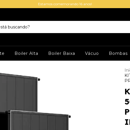
Estamos comemorando 16 anos!
te
Boiler Alta
Boiler Baixa
Vácuo
Bombas
Iní
KI
PR
K
5
P
I