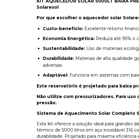
KIT AQUECEDOR SOLAR 5000LT BAIXA PRESS
Solaresol
Por que escolher o aquecedor solar Solare
Custo-benefício:
Excelente retorno financ
Economia Energética:
Reduza até 95% o c
Sustentabilidade:
Uso de materiais ecolo
Durabilidade:
Materiais de alta qualidade 
adversas.
Adaptável:
Funciona em sistemas com baixa p
Este reservatório é projetado para baixa p
Não utilize com pressurizadores. Para uso
pressão.
Sistema de Aquecimento Solar Completo S
Este kit oferece a solução ideal para grande
térmico de 5000 litros em aço inoxidável 316 c
durabilidade. Projetado para máxima eficiência 