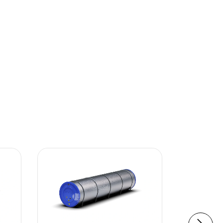
5
%
OFF