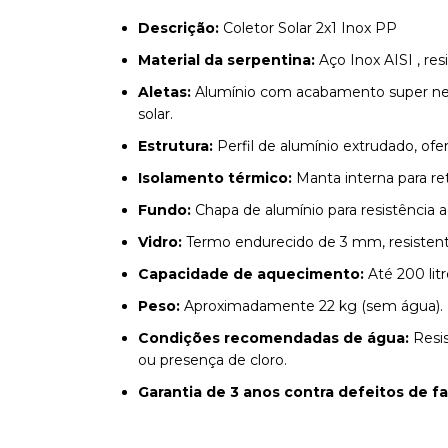
Descrição:
Coletor Solar 2x1 Inox PP
Material da serpentina:
Aço Inox AISI , re
Aletas:
Alumínio com acabamento super negr
solar.
Estrutura:
Perfil de alumínio extrudado, ofe
Isolamento térmico:
Manta interna para re
Fundo:
Chapa de alumínio para resistência ad
Vidro:
Termo endurecido de 3 mm, resistente
Capacidade de aquecimento:
Até 200 litr
Peso:
Aproximadamente 22 kg (sem água).
Condições recomendadas de água:
Resis
ou presença de cloro.
Garantia de 3 anos contra defeitos de f