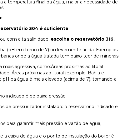
ta a temperatura final da água, maior a necessidade de
es
o:
reservatório 304 é suficiente
.
 ou com alta salinidade,
escolha o reservatório 316.
utra (pH em torno de 7) ou levemente ácida. Exemplos
rbanas onde a água tratada tem baixo teor de minerais.
ais agressiva, como:Áreas próximas ao litoral
dade. Áreas próximas ao litoral (exemplo: Bahia e
e o pH da água é mais elevado (acima de 7), tornando-a
rio indicado é de baixa pressão.
s de pressurizador instalado: o reservatório indicado é
os para garantir mais pressão e vazão de água,
a caixa de água e o ponto de instalação do boiler é