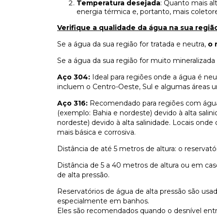
Temperatura desejada
: Quanto mais al
energia térmica e, portanto, mais coletor
Verifique a qualidade da água na sua regiã
Se a água da sua região for tratada e neutra,
o 
Se a água da sua região for muito mineralizada
Aço 304:
Ideal para regiões onde a água é ne
incluem o Centro-Oeste, Sul e algumas áreas u
Aço 316:
Recomendado para regiões com água m
(exemplo: Bahia e nordeste) devido à alta salini
nordeste) devido à alta salinidade. Locais ond
mais básica e corrosiva.
Distância de até 5 metros de altura: o reservató
Distância de 5 a 40 metros de altura ou em caso
de alta pressão.
Reservatórios de água de alta pressão são usad
especialmente em banhos.
Eles são recomendados quando o desnível entre 