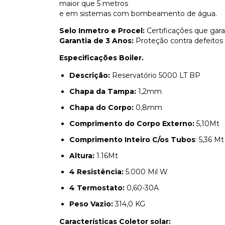
maior que 5 metros
e em sistemas com bombeamento de água.
Selo Inmetro e Procel:
Certificações que gara
Garantia de 3 Anos:
Proteção contra defeitos 
Especificações Boiler.
Descrição:
Reservatório 5000 LT BP
Chapa da Tampa:
1,2mm
Chapa do Corpo:
0,8mm
Comprimento do Corpo Externo:
5,10Mt
Comprimento Inteiro C/os Tubos
: 5,36 Mt
Altura:
1.16Mt
4 Resistência:
5.000 Mil W
4 Termostato:
0,60-30A
Peso Vazio:
314,0 KG
Características Coletor solar: