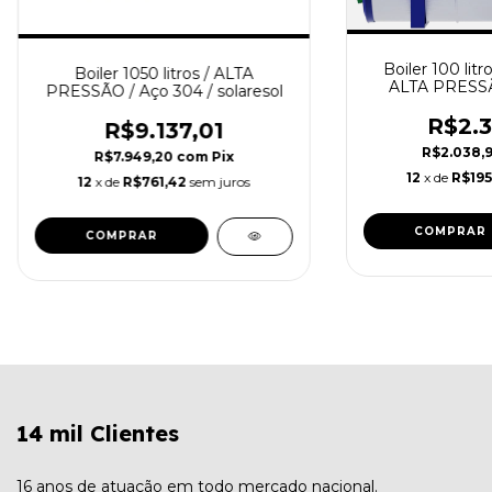
Boiler 100 litr
Boiler 1050 litros / ALTA
ALTA PRESSÃO
PRESSÃO / Aço 304 / solaresol
R$2.3
R$9.137,01
R$2.038,
R$7.949,20
com
Pix
12
x de
R$195
12
x de
R$761,42
sem juros
14 mil Clientes
16 anos de atuação em todo mercado nacional.