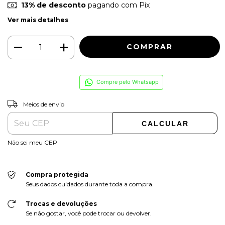
13% de desconto
pagando com Pix
Ver mais detalhes
Compre pelo Whatsapp
ALTERAR CEP
Entregas para o CEP:
Meios de envio
CALCULAR
Não sei meu CEP
Compra protegida
Seus dados cuidados durante toda a compra.
Trocas e devoluções
Se não gostar, você pode trocar ou devolver.