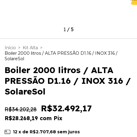
1
/
5
Início
>
Kit Alta
>
Boiler 2000 litros / ALTA PRESSÃO D1.16 / INOX 316 /
SolareSol
Boiler 2000 litros / ALTA
PRESSÃO D1.16 / INOX 316 /
SolareSol
R$32.492,17
R$34.202,28
R$28.268,19
com
Pix
12
x de
R$2.707,68
sem juros