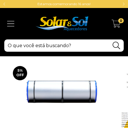
Estamos comemorando 16 anos!
0
5
%
OFF