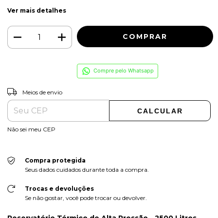
Ver mais detalhes
Compre pelo Whatsapp
ALTERAR CEP
Entregas para o CEP:
Meios de envio
CALCULAR
Não sei meu CEP
Compra protegida
Seus dados cuidados durante toda a compra.
Trocas e devoluções
Se não gostar, você pode trocar ou devolver.
Reservatório Térmico de Alta Pressão - 2500 Litros