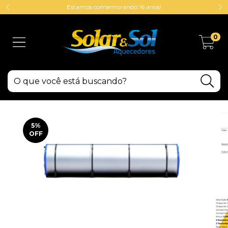
Estamos comemorando 16 anos!
0
5
%
OFF