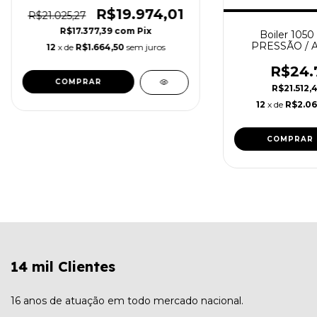
R$19.974,01
R$21.025,27
R$17.377,39
com
Pix
Boiler 1050 
PRESSÃO / Aç
12
x de
R$1.664,50
sem juros
Sola
R$24.
R$21.512,
12
x de
R$2.06
14 mil Clientes
16 anos de atuação em todo mercado nacional.