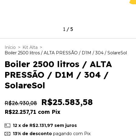
1
/
5
Início
>
Kit Alta
>
Boiler 2500 litros / ALTA PRESSÃO / D1M / 304 / SolareSol
Boiler 2500 litros / ALTA
PRESSÃO / D1M / 304 /
SolareSol
R$25.583,58
R$26.930,08
R$22.257,71
com
Pix
12
x de
R$2.131,97
sem juros
13% de desconto
pagando com Pix