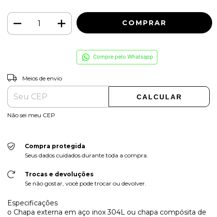
Compre pelo Whatsapp
ALTERAR CEP
Entregas para o CEP:
Meios de envio
CALCULAR
Não sei meu CEP
Compra protegida
Seus dados cuidados durante toda a compra.
Trocas e devoluções
Se não gostar, você pode trocar ou devolver.
Especificações
o Chapa externa em aço inox 304L ou chapa compósita de