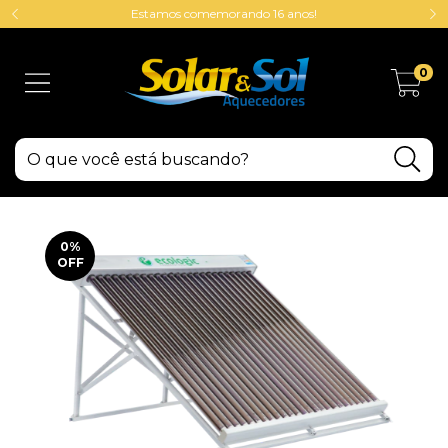
Estamos comemorando 16 anos!
0
0
%
OFF