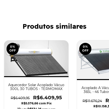
Produtos similares
0
%
0
%
OFF
OFF
Aquecedor Solar Acoplado Vácuo
Acoplado A Vácu
300L 30 TUBOS - TERMOMAX
365L - 46 Tubos
ECOL
R$6.409,95
R$6.409,95
R
R$11.676,24
R$5.576,66
com
Pix
R$10.158,
12
x de
R$534,16
sem juros