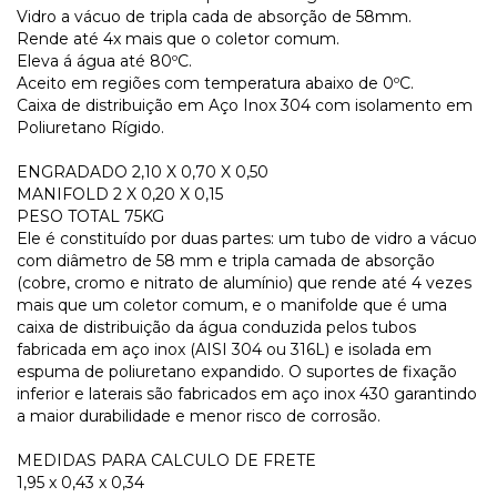
Vidro a vácuo de tripla cada de absorção de 58mm.
Rende até 4x mais que o coletor comum.
Eleva á água até 80ºC.
Aceito em regiões com temperatura abaixo de 0ºC.
Caixa de distribuição em Aço Inox 304 com isolamento em
Poliuretano Rígido.
ENGRADADO 2,10 X 0,70 X 0,50
MANIFOLD 2 X 0,20 X 0,15
PESO TOTAL 75KG
Ele é constituído por duas partes: um tubo de vidro a vácuo
com diâmetro de 58 mm e tripla camada de absorção
(cobre, cromo e nitrato de alumínio) que rende até 4 vezes
mais que um coletor comum, e o manifolde que é uma
caixa de distribuição da água conduzida pelos tubos
fabricada em aço inox (AISI 304 ou 316L) e isolada em
espuma de poliuretano expandido. O suportes de fixação
inferior e laterais são fabricados em aço inox 430 garantindo
a maior durabilidade e menor risco de corrosão.
MEDIDAS PARA CALCULO DE FRETE
1,95 x 0,43 x 0,34