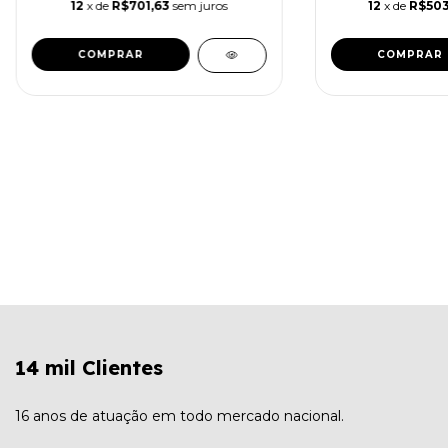
12
x de
R$701,63
sem juros
12
x de
R$503
14 mil Clientes
16 anos de atuação em todo mercado nacional.