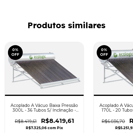
Produtos similares
0
%
0
%
OFF
OFF
Acoplado A Vácuo Baixa Pressão
Acoplado A Vácu
300L - 36 Tubos S/ Inclinação -
170L - 20 Tubos
ECOLOGIC
ECOL
R$8.419,61
R
R$8.419,61
R$6.036,70
R$7.325,06
com
Pix
R$5.251,