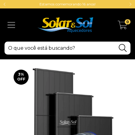
Estamos comemorando 16 anos!
0
3
%
OFF