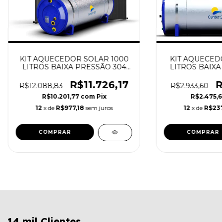
KIT AQUECEDOR SOLAR 1000
KIT AQUECED
LITROS BAIXA PRESSÃO 304
LITROS BAIXA
PLACA INOX - SOLARESOL
PLACA INOX 
R$11.726,17
R
R$12.088,83
R$2.933,60
R$10.201,77
com
Pix
R$2.475,
12
x de
R$977,18
sem juros
12
x de
R$237
14 mil Clientes