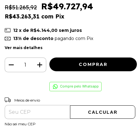
R$49.727,94
R$51.265,92
R$43.263,31
com
Pix
12
x de
R$4.144,00
sem juros
13% de desconto
pagando com Pix
Ver mais detalhes
Compre pelo Whatsapp
ALTERAR CEP
Entregas para o CEP:
Meios de envio
CALCULAR
Não sei meu CEP