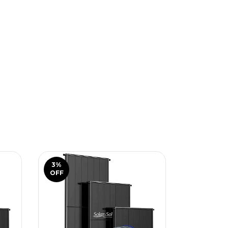
3
%
3
%
OFF
OFF