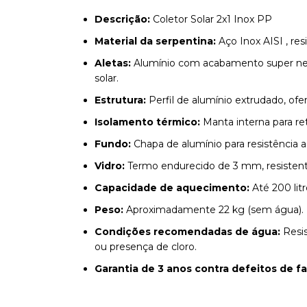
Descrição:
Coletor Solar 2x1 Inox PP
Material da serpentina:
Aço Inox AISI , re
Aletas:
Alumínio com acabamento super negr
solar.
Estrutura:
Perfil de alumínio extrudado, ofe
Isolamento térmico:
Manta interna para re
Fundo:
Chapa de alumínio para resistência ad
Vidro:
Termo endurecido de 3 mm, resistente
Capacidade de aquecimento:
Até 200 litr
Peso:
Aproximadamente 22 kg (sem água).
Condições recomendadas de água:
Resis
ou presença de cloro.
Garantia de 3 anos contra defeitos de f