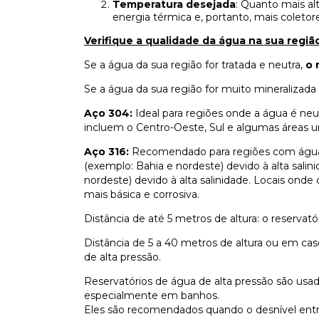
Temperatura desejada
: Quanto mais al
energia térmica e, portanto, mais coletor
Verifique a qualidade da água na sua regiã
Se a água da sua região for tratada e neutra,
o 
Se a água da sua região for muito mineralizada
Aço 304:
Ideal para regiões onde a água é ne
incluem o Centro-Oeste, Sul e algumas áreas u
Aço 316:
Recomendado para regiões com água m
(exemplo: Bahia e nordeste) devido à alta salini
nordeste) devido à alta salinidade. Locais ond
mais básica e corrosiva.
Distância de até 5 metros de altura: o reservató
Distância de 5 a 40 metros de altura ou em caso
de alta pressão.
Reservatórios de água de alta pressão são usad
especialmente em banhos.
Eles são recomendados quando o desnível entre 