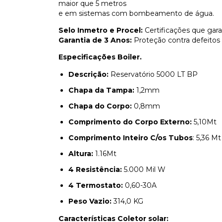
maior que 5 metros
e em sistemas com bombeamento de água.
Selo Inmetro e Procel:
Certificações que gara
Garantia de 3 Anos:
Proteção contra defeitos 
Especificações Boiler.
Descrição:
Reservatório 5000 LT BP
Chapa da Tampa:
1,2mm
Chapa do Corpo:
0,8mm
Comprimento do Corpo Externo:
5,10Mt
Comprimento Inteiro C/os Tubos
: 5,36 Mt
Altura:
1.16Mt
4 Resistência:
5.000 Mil W
4 Termostato:
0,60-30A
Peso Vazio:
314,0 KG
Características Coletor solar: