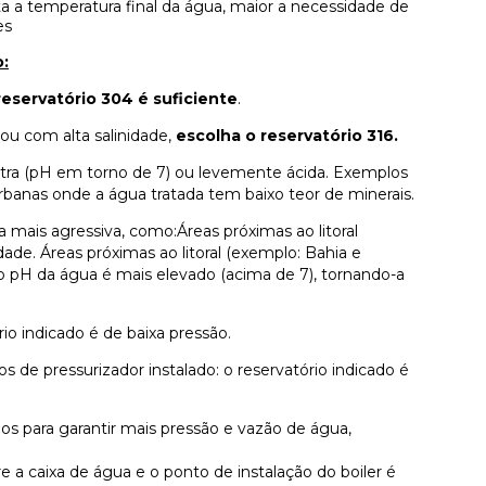
ta a temperatura final da água, maior a necessidade de
es
o:
reservatório 304 é suficiente
.
 ou com alta salinidade,
escolha o reservatório 316.
utra (pH em torno de 7) ou levemente ácida. Exemplos
rbanas onde a água tratada tem baixo teor de minerais.
ais agressiva, como:Áreas próximas ao litoral
dade. Áreas próximas ao litoral (exemplo: Bahia e
e o pH da água é mais elevado (acima de 7), tornando-a
rio indicado é de baixa pressão.
s de pressurizador instalado: o reservatório indicado é
os para garantir mais pressão e vazão de água,
a caixa de água e o ponto de instalação do boiler é