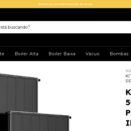
Estamos comemorando 16 anos!
te
Boiler Alta
Boiler Baixa
Vácuo
Bombas
Iní
KI
PR
K
5
P
I