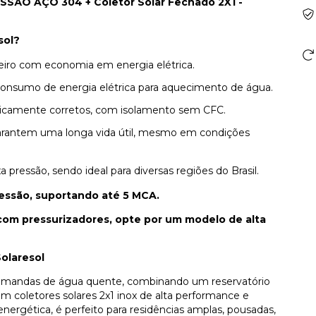
ÃO AÇO 304 + Coletor Solar Fechado 2X1 -
sol?
eiro com economia em energia elétrica.
onsumo de energia elétrica para aquecimento de água.
gicamente corretos, com isolamento sem CFC.
garantem uma longa vida útil, mesmo em condições
ressão, sendo ideal para diversas regiões do Brasil.
ressão, suportando até 5 MCA.
 com pressurizadores, opte por um modelo de alta
olaresol
s demandas de água quente, combinando um reservatório
om coletores solares 2x1 inox de alta performance e
energética, é perfeito para residências amplas, pousadas,