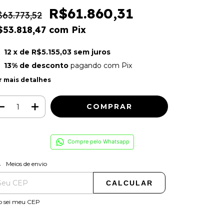
R$61.860,31
63.773,52
$53.818,47
com
Pix
12
x de
R$5.155,03
sem juros
13% de desconto
pagando com Pix
r mais detalhes
Compre pelo Whatsapp
ALTERAR CEP
regas para o CEP:
Meios de envio
CALCULAR
o sei meu CEP