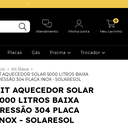
14.000 Clientes a
0
Atendimento
Minha conta
Meu carrinho
Placas
Gás
Piscina
Trocador
cio
>
Kit Baixa
>
T AQUECEDOR SOLAR 5000 LITROS BAIXA
ESSÃO 304 PLACA INOX - SOLARESOL
IT AQUECEDOR SOLAR
000 LITROS BAIXA
RESSÃO 304 PLACA
NOX - SOLARESOL