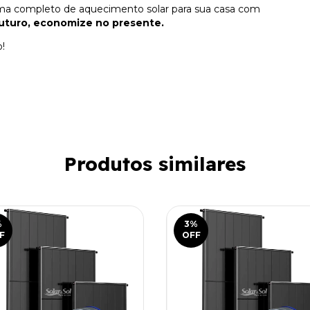
ema completo de aquecimento solar para sua casa com
futuro, economize no presente.
!
Produtos similares
%
3
%
F
OFF