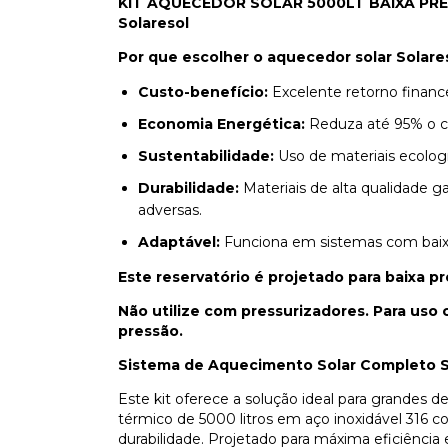
KIT AQUECEDOR SOLAR 5000LT BAIXA PRESS
Solaresol
Por que escolher o aquecedor solar Solare
Custo-benefício:
Excelente retorno financ
Economia Energética:
Reduza até 95% o c
Sustentabilidade:
Uso de materiais ecolo
Durabilidade:
Materiais de alta qualidade 
adversas.
Adaptável:
Funciona em sistemas com baixa p
Este reservatório é projetado para baixa p
Não utilize com pressurizadores. Para uso
pressão.
Sistema de Aquecimento Solar Completo S
Este kit oferece a solução ideal para grande
térmico de 5000 litros em aço inoxidável 316 c
durabilidade. Projetado para máxima eficiência 