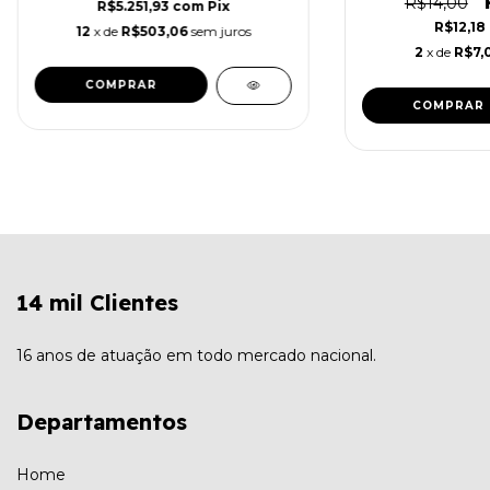
R$14,00
R$5.251,93
com
Pix
R$12,18
12
x de
R$503,06
sem juros
2
x de
R$7,
14 mil Clientes
16 anos de atuação em todo mercado nacional.
Departamentos
Home