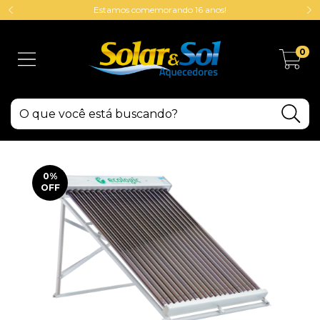
Estamos comemorando 16 anos!
0
0
%
OFF