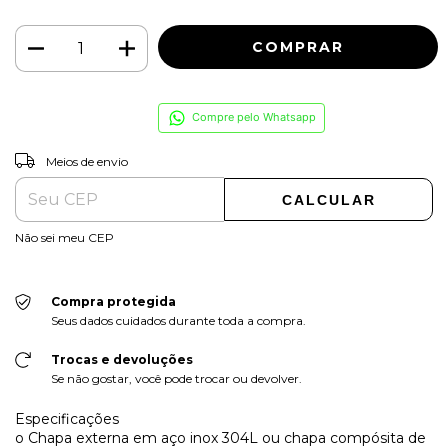
Compre pelo Whatsapp
ALTERAR CEP
Entregas para o CEP:
Meios de envio
CALCULAR
Não sei meu CEP
Compra protegida
Seus dados cuidados durante toda a compra.
Trocas e devoluções
Se não gostar, você pode trocar ou devolver.
Especificações
o Chapa externa em aço inox 304L ou chapa compósita de