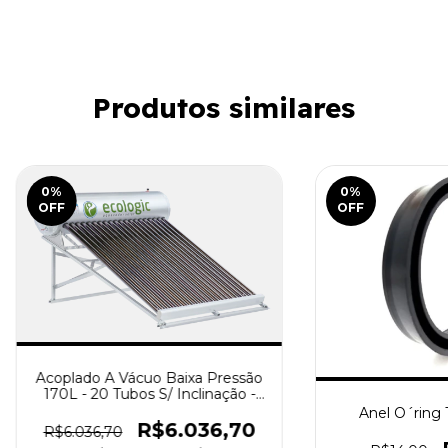
Produtos similares
0
%
0
%
OFF
OFF
Acoplado A Vácuo Baixa Pressão
170L - 20 Tubos S/ Inclinação -
ECOLOGIC
Anel O´ring 
R$6.036,70
R$6.036,70